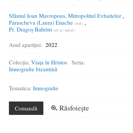
Sfântul Ioan Mavropous, Mitropolitul Evhaitelor
Parascheva (Laura) Enache
(trad.)
Pr. Dragoș Bahrim
(ed. șt.; introd.)
Anul apariției:
2022
Colecția:
Viața în Hristos
Seria:
Imnografie bizantină
Tematica:
Imnografie
Răsfoiește
Comandă