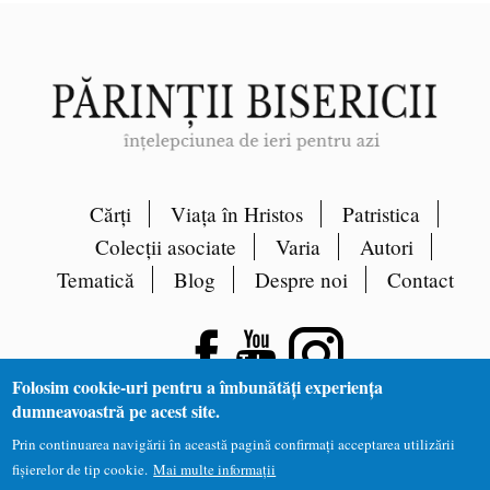
Cărți
Viața în Hristos
Patristica
Colecții asociate
Varia
Autori
Tematică
Blog
Despre noi
Contact
Folosim cookie-uri pentru a îmbunătăți experiența
dumneavoastră pe acest site.
Prin continuarea navigării în această pagină confirmați acceptarea utilizării
fișierelor de tip cookie.
Mai multe informații
Site dezvoltat de
DOXOLOGIA MEDIA
, Arhiepiscopia