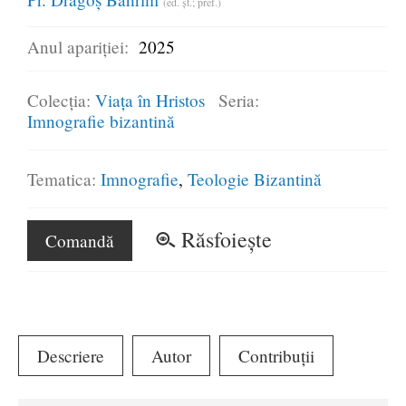
(ed. șt.; pref.)
Anul apariției:
2025
Colecția:
Viața în Hristos
Seria:
Imnografie bizantină
Tematica:
Imnografie
Teologie Bizantină
Răsfoiește
Comandă
Descriere
Autor
Contribuții