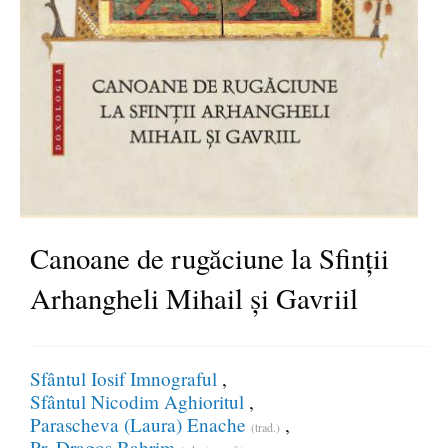
Canoane de rugăciune la Sfinții
Arhangheli Mihail și Gavriil
Sfântul Iosif Imnograful
Sfântul Nicodim Aghioritul
Parascheva (Laura) Enache
(trad.)
Pr. Dragoș Bahrim