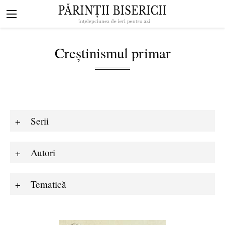
Mergi la conţinutul principal
Navigare
principală
Creștinismul primar
Serii
Autori
Tematică