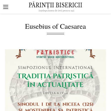
Mergi la conţinutul principal
Navigare
principală
Eusebius of Caesarea