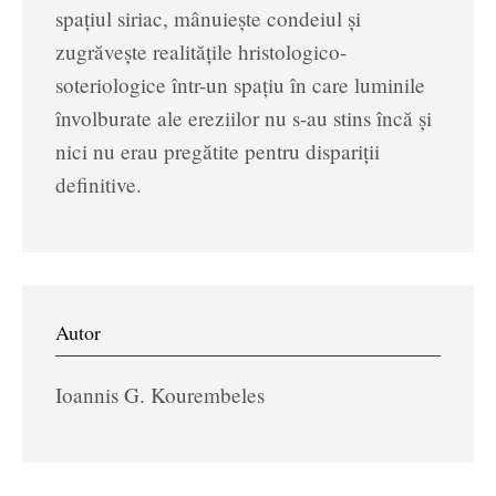
spaţiul siriac, mânuiește condeiul și
zugrăvește realitățile hristologico-
soteriologice într-un spațiu în care luminile
învolburate ale ereziilor nu s-au stins încă și
nici nu erau pregătite pentru dispariții
definitive.
Autor
Ioannis G. Kourembeles