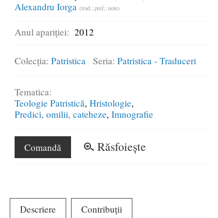
Alexandru Iorga
(trad.; pref.; note)
Anul apariției:
2012
Colecția:
Patristica
Seria:
Patristica - Traduceri
Tematica:
Teologie Patristică
Hristologie
Predici, omilii, cateheze
Imnografie
Răsfoiește
Comandă
Descriere
Contribuții