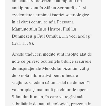
am căutat să descriem atât raportul tip-
antitip prezent în Sfânta Scriptură, cât şi
evidenţierea erminiei istoriei soteriologice,
în al cărei centru se află Persoana
Mântuitorului Iisus Hristos, Fiul lui
Dumnezeu şi Fiul Omului, „în veci acelaşi”
(Evr. 13, 8).
Aceste traduceri inedite sunt însoţite atât de
note ce privesc ocurenţele biblice şi sursele
de inspiraţie ale Melodului bizantin, cât şi
de o notă informativă pentru fiecare
secţiune. Credem că un astfel de demers îl
va apropia şi mai mult pe cititor de opera
Sfântului Roman, în care va regăsi atât
subtilităţile de natură teologică, prezente în