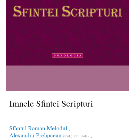
Imnele Sfintei Scripturi
Sfântul Roman Melodul
Alexandru Prelipcean
(trad.; pref.; note)