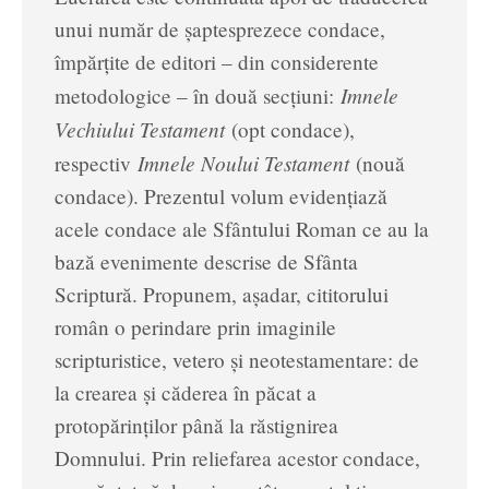
unui număr de şaptesprezece condace,
împărţite de editori – din considerente
Imnele
metodologice – în două secţiuni:
Vechiului Testament
(opt condace),
Imnele Noului Testament
respectiv
(nouă
condace). Prezentul volum evidenţiază
acele condace ale Sfântului Roman ce au la
bază evenimente descrise de Sfânta
Scriptură. Propunem, aşadar, cititorului
român o perindare prin imaginile
scripturistice, vetero şi neotestamentare: de
la crearea şi căderea în păcat a
protopărinţilor până la răstignirea
Domnului. Prin reliefarea acestor condace,