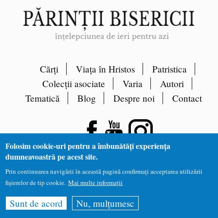
Cărți
Viața în Hristos
Patristica
Colecții asociate
Varia
Autori
Tematică
Blog
Despre noi
Contact
Folosim cookie-uri pentru a îmbunătăți experiența
dumneavoastră pe acest site.
Prin continuarea navigării în această pagină confirmați acceptarea utilizării
fișierelor de tip cookie.
Mai multe informații
Site dezvoltat de
DOXOLOGIA MEDIA
, Arhiepiscopia
Iașilor | ©
patristica.ro
Sunt de acord
Nu, mulțumesc