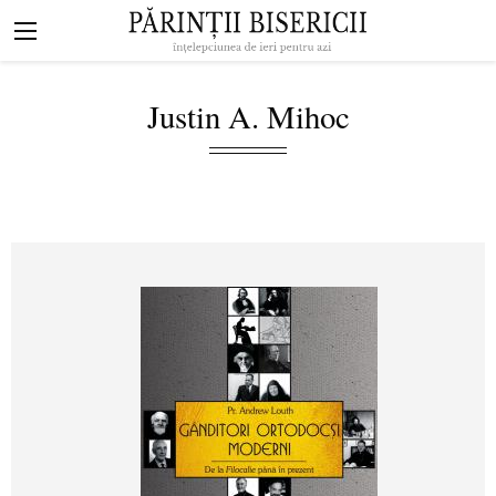
Mergi la conţinutul principal
Navigare
principală
Justin A. Mihoc