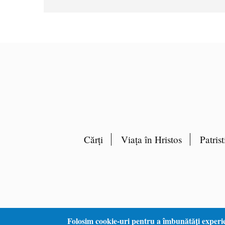
Cărți
Viața în Hristos
Patrist
Folosim cookie-uri pentru a îmbunătăți experi