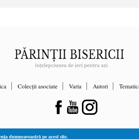
ica
Colecții asociate
Varia
Autori
Tematic
ența dumneavoastră pe acest site.