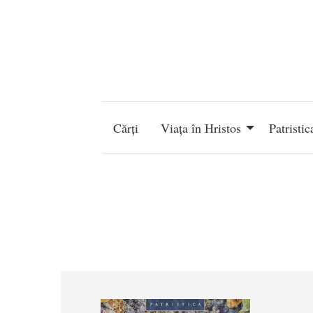
Mergi la conţinutul principal
Navigare
principală
Cărți
Viața în Hristos
Patristic