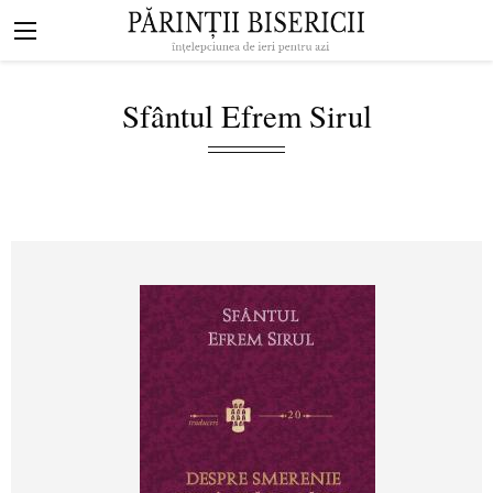
Mergi la conţinutul principal
Navigare
principală
Sfântul Efrem Sirul