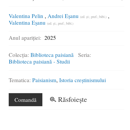
Valentina Pelin
Andrei Eșanu
(ed. șt.; pref.; bibl.)
Valentina Eșanu
(ed. șt.; pref.; bibl.)
Anul apariției:
2025
Colecția:
Biblioteca paisiană
Seria:
Biblioteca paisiană - Studii
Tematica:
Paisianism
Istoria creștinismului
Răsfoiește
Comandă