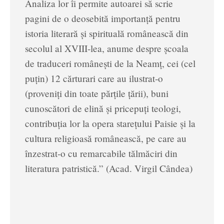
Analiza lor îi permite autoarei să scrie
pagini de o deosebită importanță pentru
istoria literară și spirituală românească din
secolul al XVIII-lea, anume despre școala
de traduceri românești de la Neamț, cei (cel
puțin) 12 cărturari care au ilustrat-o
(proveniți din toate părțile țării), buni
cunoscători de elină și pricepuți teologi,
contribuția lor la opera starețului Paisie și la
cultura religioasă românească, pe care au
înzestrat-o cu remarcabile tălmăciri din
literatura patristică.” (Acad. Virgil Cândea)