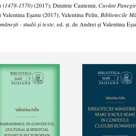
șca (1478-1570)
Cuvânt Panegir
(2017); Dimitrie Cantemir,
Bibliotecile M
 și Valentina Eșanu (2017); Valentina Pelin,
mânești - studii și texte
, ed. șt. de Andrei și Valentina Eș