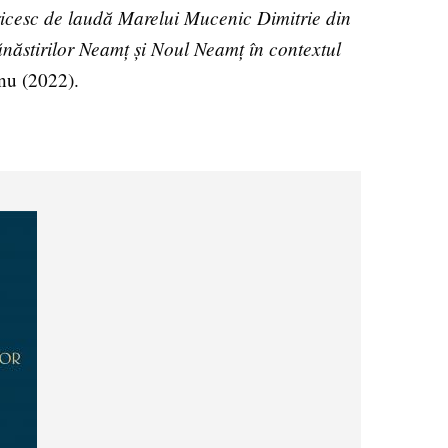
icesc de laudă Marelui Mucenic Dimitrie din
ănăstirilor Neamț și Noul Neamț în contextul
anu (2022).