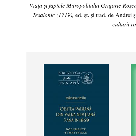
Viața și faptele Mitropolitului Grigorie Ro
Tesalonic (1719),
ed. șt. și trad. de Andrei
culturii ro