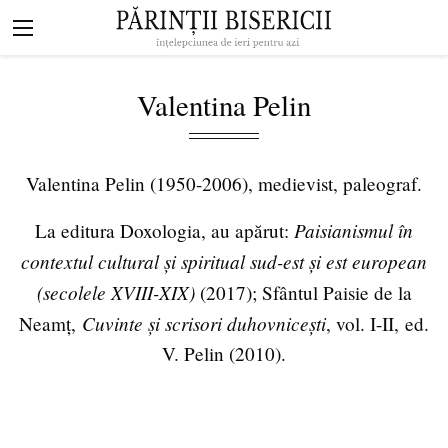
Mergi la conţinutul principal
Navigare
principală
Valentina Pelin
Valentina Pelin (1950-2006), medievist, paleograf.
Paisianismul în
La editura Doxologia, au apărut:
contextul cultural și spiritual sud-est și est european
(secolele XVIII-XIX)
(2017); Sfântul Paisie de la
Cuvinte și scrisori duhovnicești
Neamț,
, vol. I-II, ed.
V. Pelin (2010).