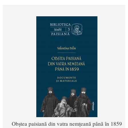
Obștea paisiană din vatra nemțeană până în 1859