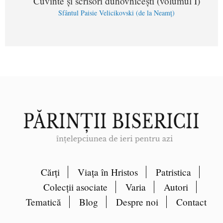
Cuvinte și scrisori duhovnicești (volumul I)
Sfântul Paisie Velicikovski (de la Neamț)
Cărți
Viața în Hristos
Patristica
Colecții asociate
Varia
Autori
Tematică
Blog
Despre noi
Contact