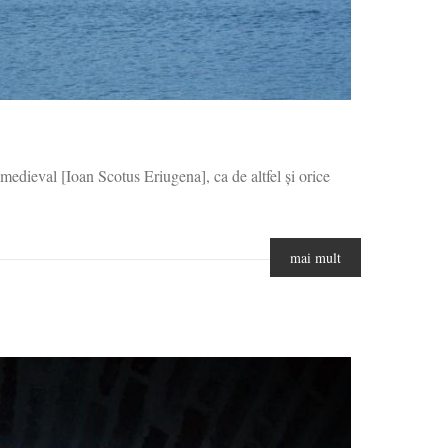
medieval [Ioan Scotus Eriugena], ca de altfel și orice
mai mult