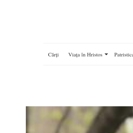
Mergi la conţinutul principal
Navigare
principală
Cărți
Viața în Hristos
Patristic