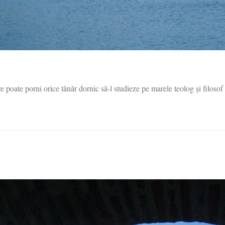
poate porni orice tânăr dornic să-l studieze pe marele teolog și filosof 