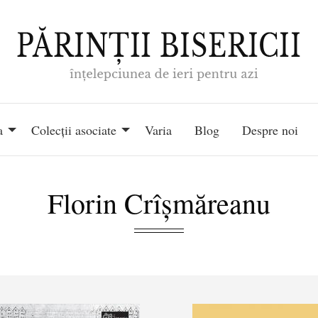
a
Colecții asociate
Varia
Blog
Despre noi
Florin Crîșmăreanu