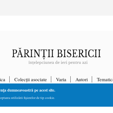
ica
Colecții asociate
Varia
Autori
Tematic
ența dumneavoastră pe acest site.
ptarea utilizării fișierelor de tip cookie.