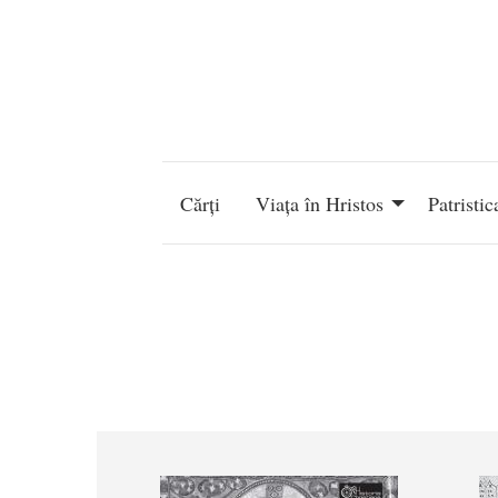
Mergi la conţinutul principal
Navigare
principală
Cărți
Viața în Hristos
Patristic