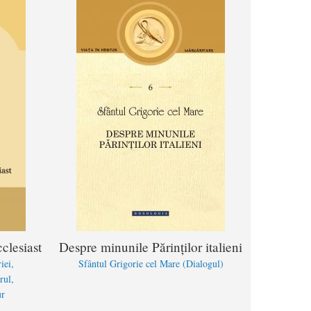
clesiast
Despre minunile Părinților italieni
iei
Sfântul Grigorie cel Mare (Dialogul)
rul
ur