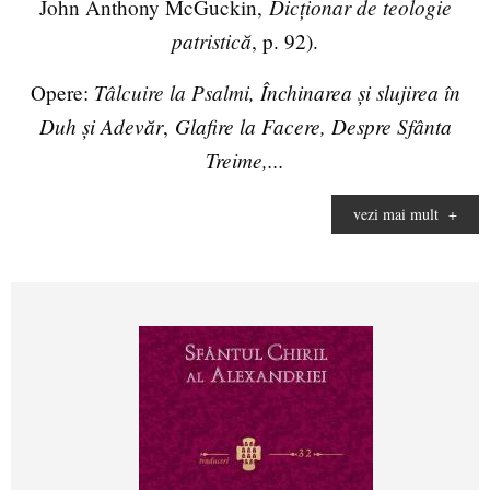
Dicționar de teologie
John Anthony McGuckin,
patristică
, p. 92).
Tâlcuire la Psalmi
, Închinarea și slujirea în
Opere:
Duh și Adevăr
Glafire la Facere, Despre Sfânta
,
Treime,...
vezi mai mult
+