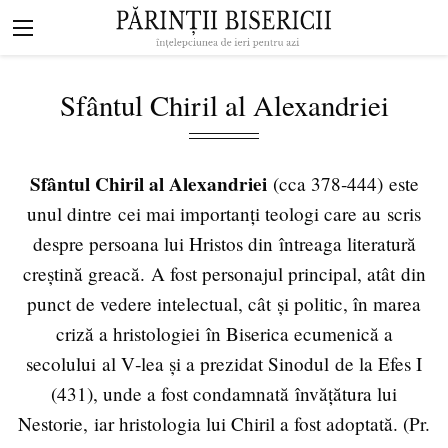
Mergi la conţinutul principal
Navigare
principală
Sfântul Chiril al Alexandriei
Sfântul Chiril al Alexandriei
(cca 378‐444) este
unul dintre cei mai importanți teologi care au scris
despre persoana lui Hristos din întreaga literatură
creștină greacă. A fost personajul principal, atât din
punct de vedere intelectual, cât și politic, în marea
criză a hristologiei în Biserica ecumenică a
secolului al V‐lea și a prezidat Sinodul de la Efes I
(431), unde a fost condamnată învățătura lui
Nestorie, iar hristologia lui Chiril a fost adoptată. (
Pr.