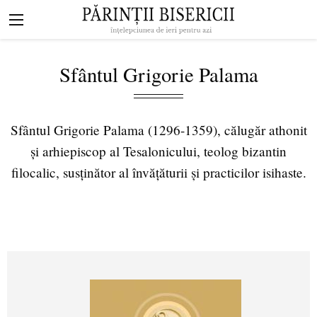
Mergi la conţinutul principal
Navigare
principală
Sfântul Grigorie Palama
Sfântul Grigorie Palama (1296-1359), călugăr athonit
și arhiepiscop al Tesalonicului, teolog bizantin
filocalic, susținător al învățăturii și practicilor isihaste.