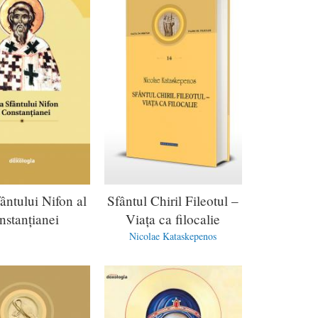
ântului Nifon al
Sfântul Chiril Fileotul –
nstanţianei
Viața ca filocalie
Nicolae Kataskepenos