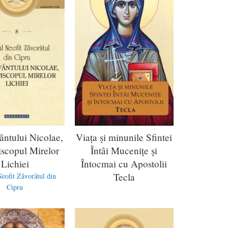
ântului Nicolae,
Viața și minunile Sfintei
iscopul Mirelor
Întâi Mucenițe și
Lichiei
Întocmai cu Apostolii
Tecla
Neofit Zăvorâtul din
Cipru