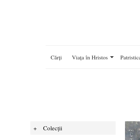
Mergi la conţinutul principal
Navigare
principală
Cărți
Viața în Hristos
Patristic
Colecții