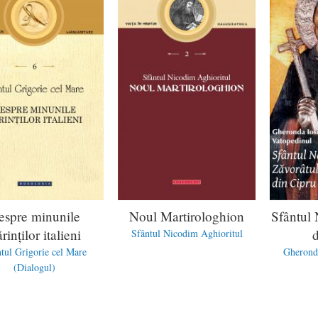
espre minunile
Noul Martirologhion
Sfântul 
rinților italieni
Sfântul Nicodim Aghioritul
tul Grigorie cel Mare
Gheronda
(Dialogul)