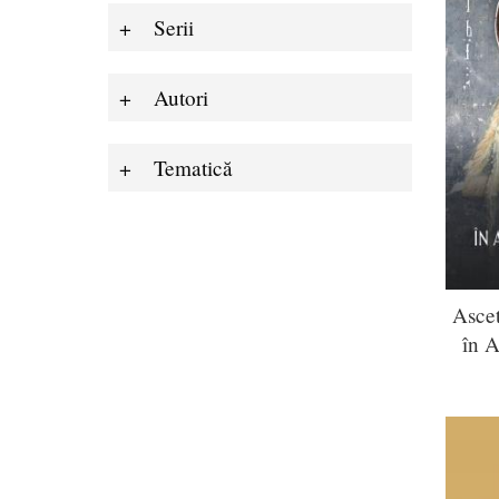
Serii
Autori
Tematică
Ascet
în A