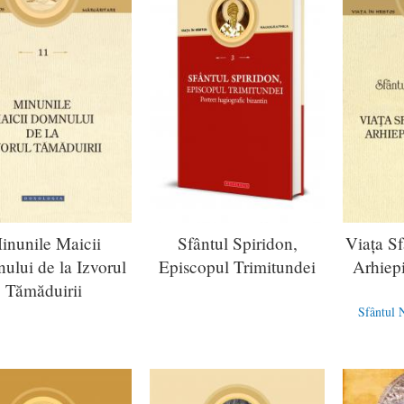
inunile Maicii
Sfântul Spiridon,
Viața Sf
lui de la Izvorul
Episcopul Trimitundei
Arhiep
Tămăduirii
Sfântul 