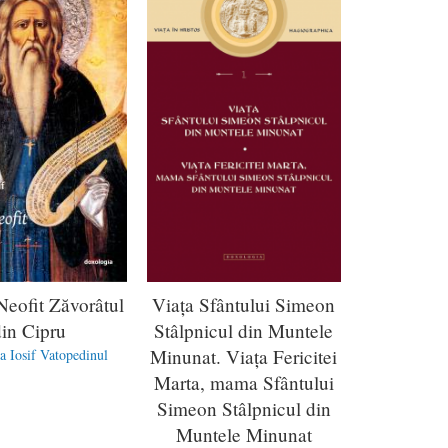
Neofit Zăvorâtul
Viața Sfântului Simeon
din Cipru
Stâlpnicul din Muntele
Minunat. Viața Fericitei
 Iosif Vatopedinul
Marta, mama Sfântului
Simeon Stâlpnicul din
Muntele Minunat