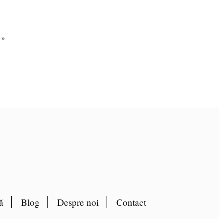
pagină
 »
ă
Blog
Despre noi
Contact