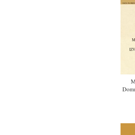
M
Domnu