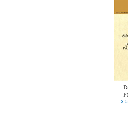
D
Pă
Sfân