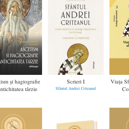
ism şi hagiografie
Scrieri I
Viaţa Sf
ntichitatea târzie
Co
Sfântul Andrei Criteanul